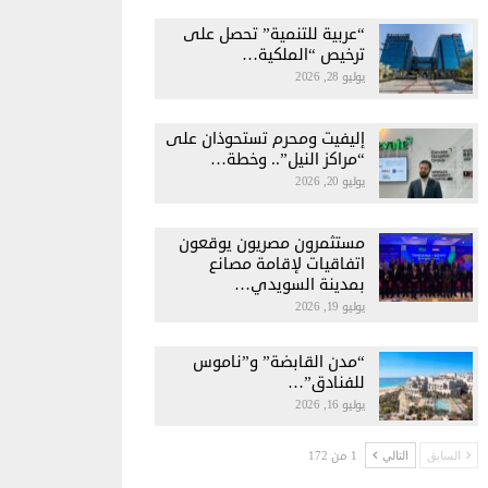
“عربية للتنمية” تحصل على
ترخيص “الملكية…
يوليو 28, 2026
إليفيت ومحرم تستحوذان على
“مراكز النيل”.. وخطة…
يوليو 20, 2026
مستثمرون مصريون يوقعون
اتفاقيات لإقامة مصانع
بمدينة السويدي…
يوليو 19, 2026
“مدن القابضة” و”ناموس
للفنادق”…
يوليو 16, 2026
1 من 172
السابق
التالي