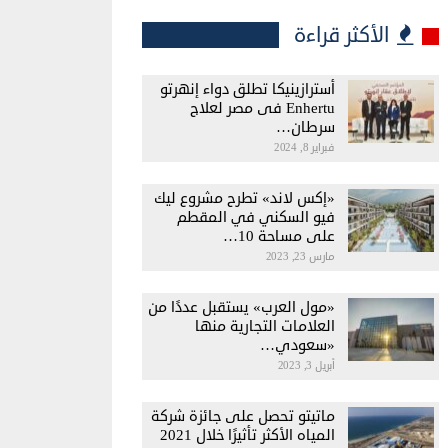
الأكثر قراءة
أسترازينيكا تطلق دواء إنهرتو
Enhertu فى مصر لعلاج
سرطان…
فبراير 8, 2024
«إكس لاند» تطرح مشروع ليك
فيو السكني في المقطم
على مساحة 10…
مارس 23, 2023
«مول العرب» يستقبل عددًا من
العلامات التجارية منها
«سعودي…
أبريل 3, 2023
ماتيتو تحصل على جائزة شركة
المياه الأكثر تأثيرًا خلال 2021