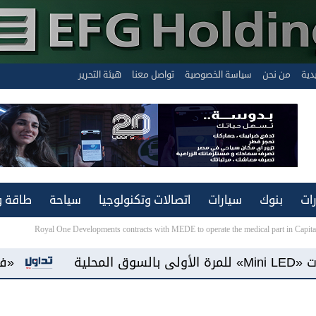
يدية
من نحن
سياسة الخصوصية
تواصل معنا
هيئة التحرير
ات
بنوك
سيارات
اتصالات وتكنولوجيا
سياحة
طاقة و
Royal One Developments contracts with MEDE to operate the medical part in Capita
«فيفو مصر» تطرح هاتف «Y500» ببطارية سعة 8100 مللي أمبير وشاشة «AMOLED»