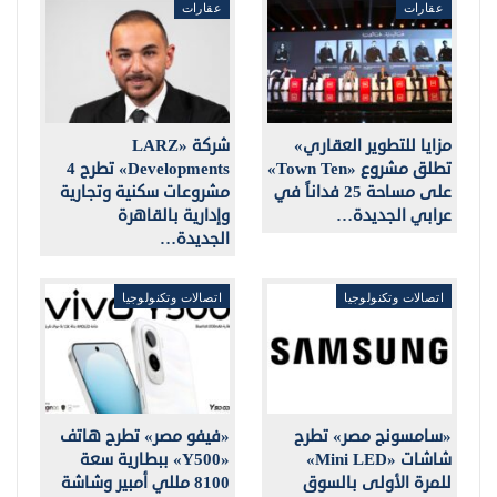
عقارات
عقارات
مزايا للتطوير العقاري»
شركة «LARZ
تطلق مشروع «Town Ten»
Developments» تطرح 4
على مساحة 25 فداناً في
مشروعات سكنية وتجارية
عرابي الجديدة…
وإدارية بالقاهرة
الجديدة…
اتصالات وتكنولوجيا
اتصالات وتكنولوجيا
«سامسونج مصر» تطرح
«فيفو مصر» تطرح هاتف
شاشات «Mini LED»
«Y500» ببطارية سعة
للمرة الأولى بالسوق
8100 مللي أمبير وشاشة