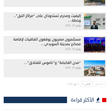
إليفيت ومحرم تستحوذان على “مراكز النيل”..
وخطة…
يوليو 20, 2026
مستثمرون مصريون يوقعون اتفاقيات لإقامة
مصانع بمدينة السويدي…
يوليو 19, 2026
“مدن القابضة” و”ناموس للفنادق”…
يوليو 16, 2026
1 من 172
السابق
التالي
الأكثر قراءة