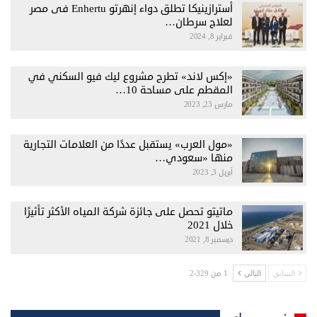
أسترازينيكا تطلق دواء إنهرتو Enhertu فى مصر
لعلاج سرطان…
فبراير 8, 2024
«إكس لاند» تطرح مشروع ليك فيو السكني في
المقطم على مساحة 10…
مارس 23, 2023
«مول العرب» يستقبل عددًا من العلامات التجارية
منها «سعودي…
أبريل 3, 2023
ماتيتو تحصل على جائزة شركة المياه الأكثر تأثيرًا
خلال 2021
ديسمبر 8, 2021
1 من 2٬329
السابق
التالي