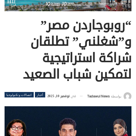
“روبوجاردن مصر”
و”شغلني” تطلقان
شراكة استراتيجية
لتمكين شباب الصعيد
أخبار
اتصالات وتكنولوجيا
في
نوفمبر 10, 2025
بواسطة
Tadawul News