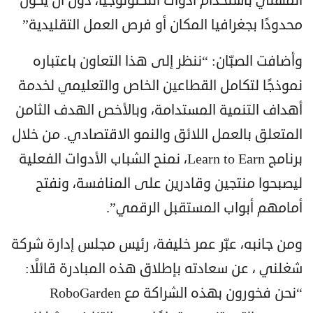
المهني باستخدام أدوات التكنولوجيا، دون أن يكون
محدودًا بجغرافيا المكان أو فرص العمل التقليدية”
وأضافت الصبّان: “ننظر إلى هذا التعاون باعتباره
نموذجًا لتكامل القطاعين الخاص والتعليمي لخدمة
أهداف التنمية المستدامة، وبالأخص الهدف الثامن
المتعلق بالعمل اللائق والنمو الاقتصادي. من خلال
برنامج Learn to Earn، نمنح الشباب الأدوات الفعلية
ليصبحوا منتجين وقادرين على المنافسة، ونفتح
أمامهم أبواب المستقبل الرقمي”.
ومن جانبه، عبّر عمر خليفة، رئيس مجلس إدارة شركة
شغلني ، عن سعادته بإطلاق هذه المبادرة قائلًا:
“نحن فخورون بهذه الشراكة مع RoboGarden