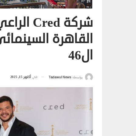
شركة red
القاهرة السينمائ
ال46
في
أكتوبر 15, 2025
بواسطة
Tadawul News