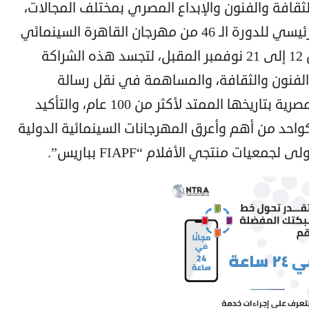
لثقافة والفنون والإبداع المصري بمختلف المجالات،
أعلنت شركة Cred عن رعايتها كشريك رئيسي للدورة الـ 46 من مهرجان القاهرة السينمائي
الدولي، المقرر إقامتها في الفترة من 12 إلى 21 نوفمبر المقبل، لتجسد هذه الشراكة
 Cred العميق بدعم الفنون والثقافة، والمساهمة في نقل رسالة
المهرجان والاحتفاء بصناعة السينما المصرية بتاريخها الممتد لأكثر من 100 عام، والتأكيد
واحد من أهم وأعرق المهرجانات السينمائية الدولية