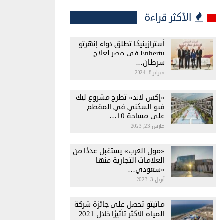
الأكثر قراءة
أسترازينيكا تطلق دواء إنهرتو
Enhertu فى مصر لعلاج
سرطان…
فبراير 8, 2024
«إكس لاند» تطرح مشروع ليك
فيو السكني في المقطم
على مساحة 10…
مارس 23, 2023
«مول العرب» يستقبل عددًا من
العلامات التجارية منها
«سعودي…
أبريل 3, 2023
ماتيتو تحصل على جائزة شركة
المياه الأكثر تأثيرًا خلال 2021