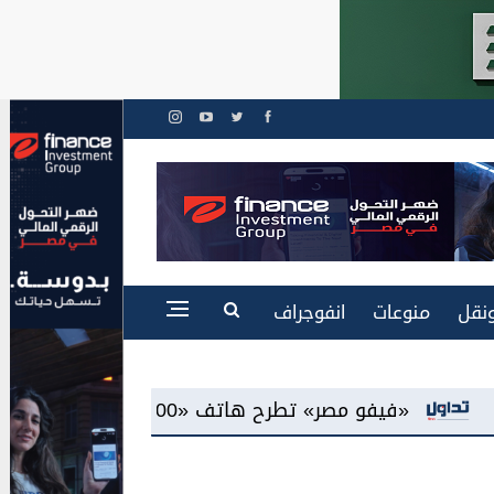
نقل
منوعات
انفوجراف
شاشة «AMOLED»