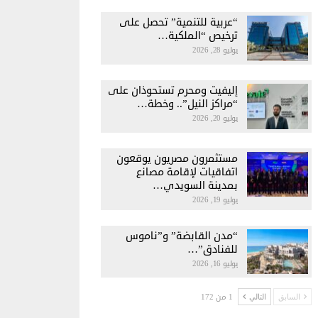
“عربية للتنمية” تحصل على
ترخيص “الملكية…
يوليو 28, 2026
إليفيت ومحرم تستحوذان على
“مراكز النيل”.. وخطة…
يوليو 20, 2026
مستثمرون مصريون يوقعون
اتفاقيات لإقامة مصانع
بمدينة السويدي…
يوليو 19, 2026
“مدن القابضة” و”ناموس
للفنادق”…
يوليو 16, 2026
1 من 172
السابق
التالي