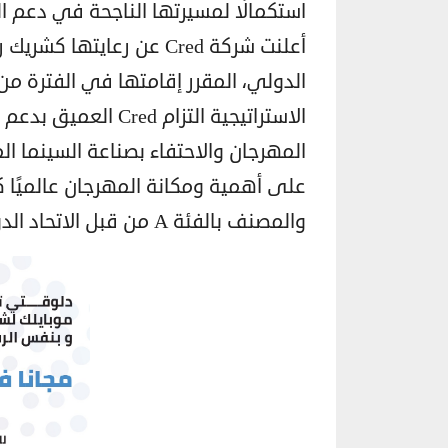
استكمالًا لمسيرتها الناجحة في دعم ا
الاستراتيجية التزام
على أهمية ومكانة المهرجان عالميًا ك
والمصنف بالفئة A من قبل الاتحاد الدولى لجمعيات منتجي الأفلام “FIAPF بباريس”.