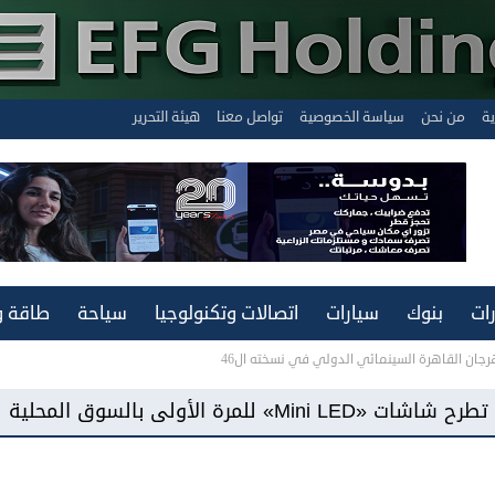
ية
من نحن
سياسة الخصوصية
تواصل معنا
هيئة التحرير
ات
بنوك
سيارات
اتصالات وتكنولوجيا
سياحة
طاقة و
«فيفو مصر» تطرح هاتف «Y500» ببطارية سعة 8100 مللي أمبير و