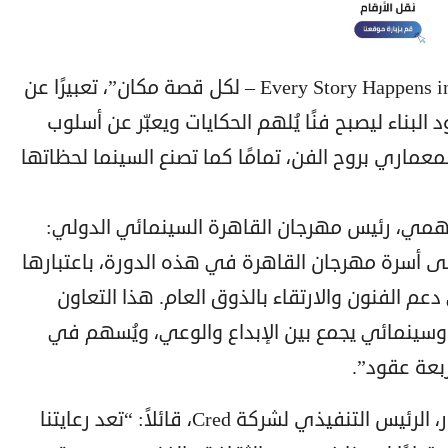
وتأتي رعاية Cred تحت شعار “Every Story Happens in a Place – لكل قصة مكان”، تعبيرًا عن
 البناء ليصبح فنًا يُلهم الحكايات ويعبّر عن أسلوب
معماري بروح الفن، تمامًا كما تصنع السينما لحظاتها
همي، رئيس مهرجان القاهرة السينمائي الدولي:
كد سعادتنا الكبيرة بانضمام Cred إلى أسرة مهرجان القاهرة في هذه الدورة، باعتبارها
ي دعم الفنون والارتقاء بالذوق العام. هذا التعاون
وسينمائي يجمع بين الإبداع والوعي، ويُسهم في
ربعة عقود”.
ومن جانبه صرح المهندس أحمد منصور، الرئيس التنفيذي لشركة Cred، قائلاً: “تعد رعايتنا