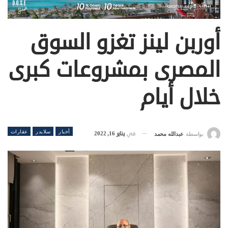
أوربن لينز تغزو السوق
المصرى بمشروعات كبرى
خلال أيام
أخبار
سلايدر
عقارات
في
يناير 16, 2022
بواسطة
عبدالله محمد