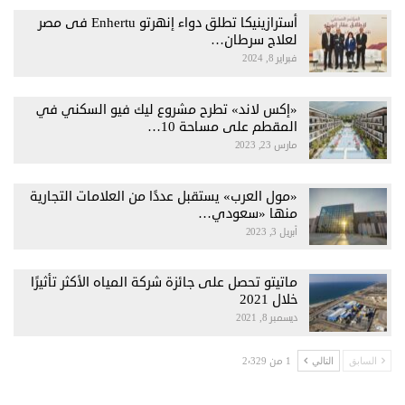
أسترازينيكا تطلق دواء إنهرتو Enhertu فى مصر
لعلاج سرطان…
فبراير 8, 2024
«إكس لاند» تطرح مشروع ليك فيو السكني في
المقطم على مساحة 10…
مارس 23, 2023
«مول العرب» يستقبل عددًا من العلامات التجارية
منها «سعودي…
أبريل 3, 2023
ماتيتو تحصل على جائزة شركة المياه الأكثر تأثيرًا
خلال 2021
ديسمبر 8, 2021
1 من 2٬329
السابق
التالي