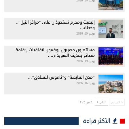
يوليو 28, 2026
إليفيت ومحرم تستحوذان على “مراكز النيل”..
وخطة…
يوليو 20, 2026
مستثمرون مصريون يوقعون اتفاقيات لإقامة
مصانع بمدينة السويدي…
يوليو 19, 2026
“مدن القابضة” و”ناموس للفنادق”…
يوليو 16, 2026
1 من 172
السابق
التالي
الأكثر قراءة