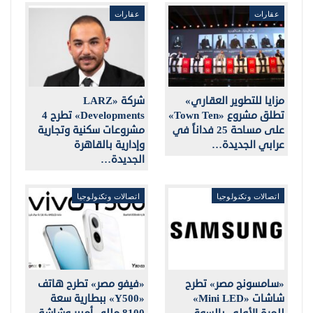
عقارات
عقارات
مزايا للتطوير العقاري»
شركة «LARZ
تطلق مشروع «Town Ten»
Developments» تطرح 4
على مساحة 25 فداناً في
مشروعات سكنية وتجارية
عرابي الجديدة…
وإدارية بالقاهرة
الجديدة…
اتصالات وتكنولوجيا
اتصالات وتكنولوجيا
«سامسونج مصر» تطرح
«فيفو مصر» تطرح هاتف
شاشات «Mini LED»
«Y500» ببطارية سعة