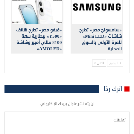
«سامسونج مصر» تطرح
«فيفو مصر» تطرح هاتف
شاشات «Mini LED»
«Y500» ببطارية سعة
للمرة الأولى بالسوق
8100 مللي أمبير وشاشة
المحلية
«AMOLED»
السابق
التالي
اترك ردًا
لن يتم نشر عنوان بريدك الإلكتروني.