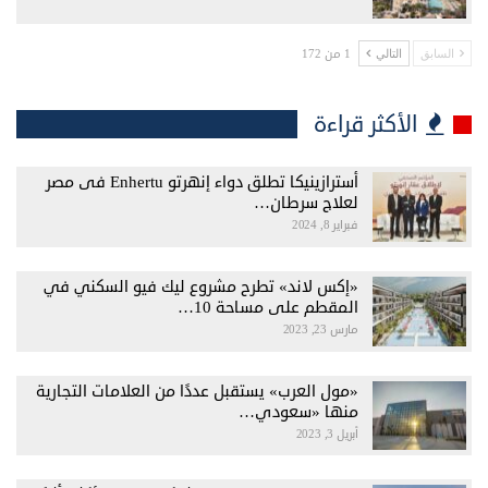
1 من 172
السابق
التالي
الأكثر قراءة
أسترازينيكا تطلق دواء إنهرتو Enhertu فى مصر
لعلاج سرطان…
فبراير 8, 2024
«إكس لاند» تطرح مشروع ليك فيو السكني في
المقطم على مساحة 10…
مارس 23, 2023
«مول العرب» يستقبل عددًا من العلامات التجارية
منها «سعودي…
أبريل 3, 2023