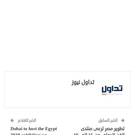
تداول نيوز
الخبر السابق
الخبر القادم
تطوير مصر ترعى منتدى
Dubai to host the Egypt