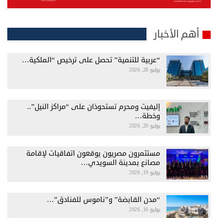
أهم الأخبار
“عربية للتنمية” تحصل على ترخيص “الملكية…
يوليو 28, 2026
إليفيت ومحرم تستحوذان على “مراكز النيل”..
وخطة…
يوليو 20, 2026
مستثمرون مصريون يوقعون اتفاقيات لإقامة
مصانع بمدينة السويدي…
يوليو 19, 2026
“مدن القابضة” و”ناموس للفنادق”…
يوليو 16, 2026