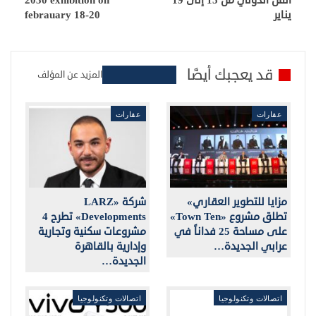
الفن الدولي من 15 إلى 19
2030 exhibition on
يناير
febrauary 18-20
قد يعجبك أيضًا
المزيد عن المؤلف
عقارات
عقارات
مزايا للتطوير العقاري»
شركة «LARZ
تطلق مشروع «Town Ten»
Developments» تطرح 4
على مساحة 25 فداناً في
مشروعات سكنية وتجارية
عرابي الجديدة…
وإدارية بالقاهرة
الجديدة…
اتصالات وتكنولوجيا
اتصالات وتكنولوجيا