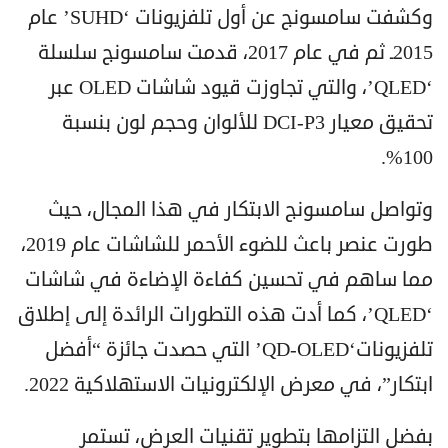
وكشفت سامسونج عن أول تلفزيونات ‘SUHD’ عام
2015ـ ثم في عام 2017، قدمت سامسونج سلسلة
‘QLED’، والتي تجاوزت قيود شاشات OLED عبر
تحقيق معيار DCI-P3 للألوان وحجم لون بنسبة
100%.
وتواصل سامسونج الابتكار في هذا المجال، حيث
طورت عنصر باعث للضوء الأحمر للشاشات عام 2019،
مما ساهم في تحسين كفاءة الإضاءة في شاشات
‘QLED’، كما أدت هذه التطورات الرائدة إلى إطلاق
تلفزيونات‘QD-OLED’ التي حصدت جائزة “أفضل
ابتكار”، في معرض الإلكترونيات الاستهلاكية 2022.
بفضل التزامها بتطوير تقنيات العرض، تستمر