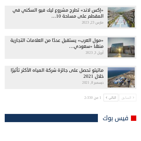
«إكس لاند» تطرح مشروع ليك فيو السكني في
المقطم على مساحة 10…
مارس 23, 2023
«مول العرب» يستقبل عددًا من العلامات التجارية
منها «سعودي…
أبريل 3, 2023
ماتيتو تحصل على جائزة شركة المياه الأكثر تأثيرًا
خلال 2021
ديسمبر 8, 2021
1 من 2٬330
السابق
التالي
فيس بوك