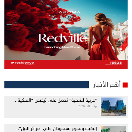
أهم الأخبار
“عربية للتنمية” تحصل على ترخيص “الملكية…
يوليو 28, 2026
إليفيت ومحرم تستحوذان على “مراكز النيل”..