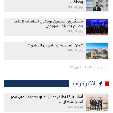
وخطة…
يوليو 20, 2026
مستثمرون مصريون يوقعون اتفاقيات لإقامة
مصانع بمدينة السويدي…
يوليو 19, 2026
“مدن القابضة” و”ناموس للفنادق”…
يوليو 16, 2026
1 من 172
السابق
التالي
الأكثر قراءة
أسترازينيكا تطلق دواء إنهرتو Enhertu فى مصر
لعلاج سرطان…
فبراير 8, 2024