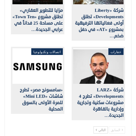
شركة «Liberty
مزايا للتطوير العقاري»
Developments» تطلق
تطلق مشروع «Town Ten»
أولى فعالياتها الترفيهية
على مساحة 25 فداناً في
بمشروع «AT» في حفل
عرابي الجديدة…
ضخم…
عقارات
اتصالات وتكنولوجيا
شركة «LARZ
«سامسونج مصر» تطرح
Developments» تطرح 4
شاشات «Mini LED»
مشروعات سكنية وتجارية
للمرة الأولى بالسوق
وإدارية بالقاهرة
المحلية
الجديدة…
السابق
التالي