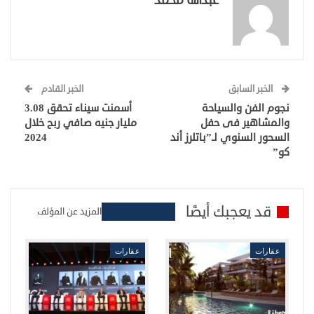
الخبر السابق
الخبر القادم
نجوم الفن والسياحة
أسمنت سيناء تحقق 3.08
والمشاهير فى حفل
مليار جنيه صافي ربح خلال
السحور السنوي لـ”باتلرز أند
2024
كو”
قد يعجبك أيضًا
المزيد عن المؤلف
عقارات
عقارات