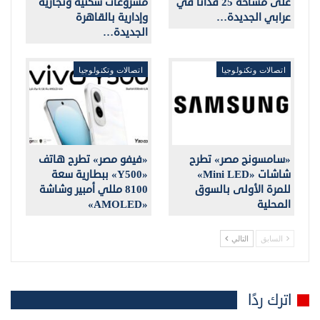
على مساحة 25 فداناً في
مشروعات سكنية وتجارية
عرابي الجديدة…
وإدارية بالقاهرة
الجديدة…
اتصالات وتكنولوجيا
اتصالات وتكنولوجيا
«سامسونج مصر» تطرح
«فيفو مصر» تطرح هاتف
شاشات «Mini LED»
«Y500» ببطارية سعة
للمرة الأولى بالسوق
8100 مللي أمبير وشاشة
المحلية
«AMOLED»
السابق
التالي
اترك ردًا