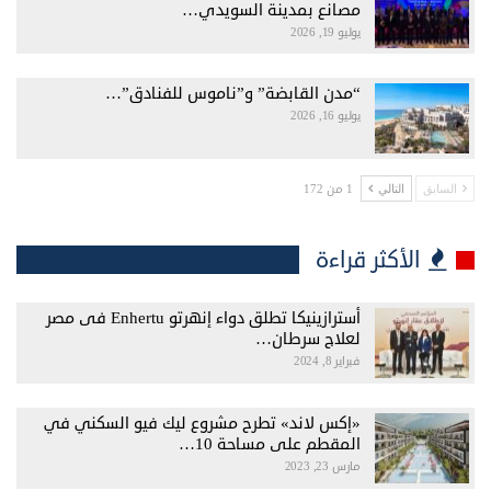
مصانع بمدينة السويدي…
يوليو 19, 2026
“مدن القابضة” و”ناموس للفنادق”…
يوليو 16, 2026
1 من 172
السابق
التالي
الأكثر قراءة
أسترازينيكا تطلق دواء إنهرتو Enhertu فى مصر
لعلاج سرطان…
فبراير 8, 2024
«إكس لاند» تطرح مشروع ليك فيو السكني في
المقطم على مساحة 10…
مارس 23, 2023