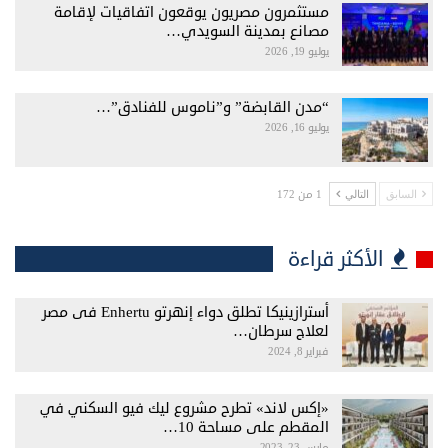
مستثمرون مصريون يوقعون اتفاقيات لإقامة
مصانع بمدينة السويدي…
يوليو 19, 2026
“مدن القابضة” و”ناموس للفنادق”…
يوليو 16, 2026
1 من 172
السابق
التالي
الأكثر قراءة
أسترازينيكا تطلق دواء إنهرتو Enhertu فى مصر
لعلاج سرطان…
فبراير 8, 2024
«إكس لاند» تطرح مشروع ليك فيو السكني في
المقطم على مساحة 10…
مارس 23, 2023