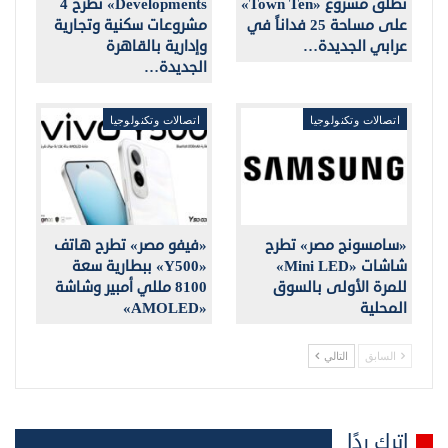
تطلق مشروع «Town Ten»
Developments» تطرح 4
على مساحة 25 فداناً في
مشروعات سكنية وتجارية
عرابي الجديدة…
وإدارية بالقاهرة
الجديدة…
اتصالات وتكنولوجيا
اتصالات وتكنولوجيا
«سامسونج مصر» تطرح
«فيفو مصر» تطرح هاتف
شاشات «Mini LED»
«Y500» ببطارية سعة
للمرة الأولى بالسوق
8100 مللي أمبير وشاشة
المحلية
«AMOLED»
السابق
التالي
اترك ردًا