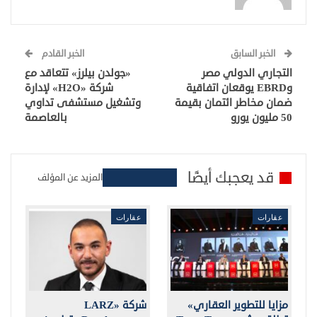
الخبر السابق
الخبر القادم
التجاري الدولي مصر
«جولدن بيلرز» تتعاقد مع
وEBRD يوقعان اتفاقية
شركة «H2O» لإدارة
ضمان مخاطر ائتمان بقيمة
وتشغيل مستشفى تداوي
50 مليون يورو
بالعاصمة
قد يعجبك أيضًا
المزيد عن المؤلف
عقارات
عقارات
مزايا للتطوير العقاري»
شركة «LARZ