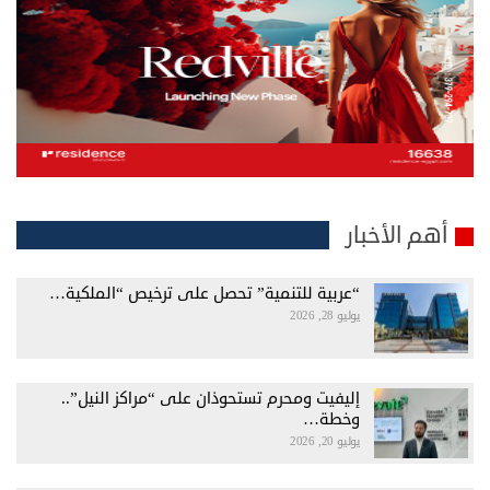
أهم الأخبار
“عربية للتنمية” تحصل على ترخيص “الملكية…
يوليو 28, 2026
إليفيت ومحرم تستحوذان على “مراكز النيل”..
وخطة…
يوليو 20, 2026