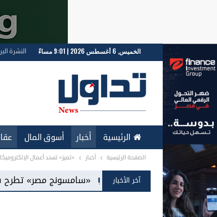
الخميس, 6 أغسطس 2026 | 9:01 مساءً
النشرة البر
الرئيسية
أخبار
أسوق المال
عقار
الصفحة الرئيسية
أخبار
«تميز» تسند أعمال الإلكتروميكا
ENGLISH
«سامسونج مصر» تطرح شاشات «Mini LED» للمرة الأولى بالسوق المحلية
آخر الأخبار