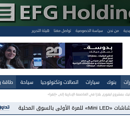
يدية
من نحن
سياسة الخصوصية
تواصل معنا
هيئة التحرير
ات
بنوك
سيارات
اتصالات وتكنولوجيا
سياحة
طاقة و
نيك بمشروع ايفورى بلازا في العاصمة الإدارية إلى «إنفرا»
«فيفو مصر» تطرح هاتف «Y500» ببطارية سعة 8100 مللي أمبير وشاشة «LED