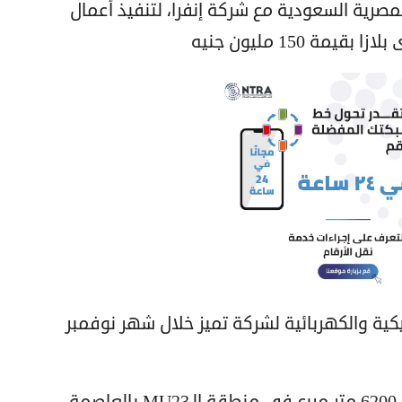
مصرية السعودية مع شركة إنفرا، لتنفيذ أعمال
ة 150 مليون جنيه
كية والكهربائية لشركة تميز خلال شهر نوفمبر
ويقع مشروع ايفورى بلازا على مساحة 6200 متر مربع في منطقة الـMU23 بالعاصمة