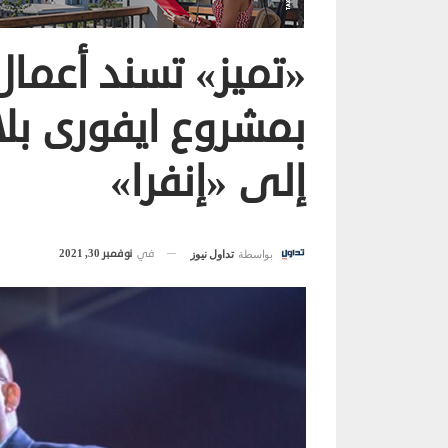
«تميز» تسند أعمال
بمشروع ايفورى بلا
إلى «إنفرا»
في
نوفمبر 30, 2021
بواسطة
تداول نيوز