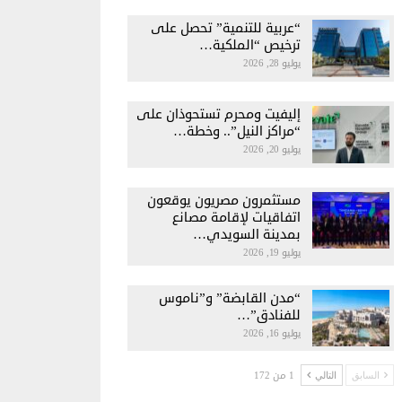
“عربية للتنمية” تحصل على
ترخيص “الملكية…
يوليو 28, 2026
إليفيت ومحرم تستحوذان على
“مراكز النيل”.. وخطة…
يوليو 20, 2026
مستثمرون مصريون يوقعون
اتفاقيات لإقامة مصانع
بمدينة السويدي…
يوليو 19, 2026
“مدن القابضة” و”ناموس
للفنادق”…
يوليو 16, 2026
1 من 172
السابق
التالي