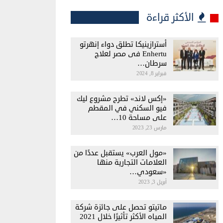
الأكثر قراءة
أسترازينيكا تطلق دواء إنهرتو
Enhertu فى مصر لعلاج
سرطان…
فبراير 8, 2024
«إكس لاند» تطرح مشروع ليك
فيو السكني في المقطم
على مساحة 10…
مارس 23, 2023
«مول العرب» يستقبل عددًا من
العلامات التجارية منها
«سعودي…
أبريل 3, 2023
ماتيتو تحصل على جائزة شركة
المياه الأكثر تأثيرًا خلال 2021