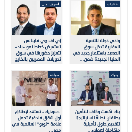
عقارات
أسوق المال
وادي دجلة للتنمية
إي اف چي فاينانس
العقارية تدخل سوق
تستعرض خطط نمو «بلد»
الصعيد باستثمار جديد في
لتعزيز حضورها في سوق
المنيا الجديدة ضمن…
تحويلات المصريين بالخارج
بنوك
سياحة
بنك نكست وكاف للتأمين
«سوديك» تستعد لإطلاق
يطلقان تحالفًا استراتيجيًا
أول شقق فندقية تحمل
لتقديم حلول تأمينية
علامة “نوبو” العالمية في
متكاملة لعملاء…
مصر…