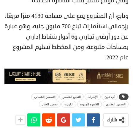
وفي موقع متميز بقلب القاهرة الجديدة.
وتابع، أن المشروع يقع على مساحة 4180 مترًا مربعًا،
بإجمالي استثمارات تبلغ 700 مليون جنيه، وهو عبارة
عن دور أرضي تجاري و6 أدوار بنشاط إداري
بمساحات متنوعة، ومن المخطط تسليم المشروع
عام 2022.
أب تيرن
الإمارات
التجمع الخامس
التسعين الشمالي
التصدير العقاري
القاهرة الجديدة
الكويت
تصدير العقار
شارك