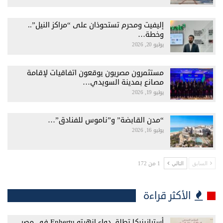
إليفيت ومحرم تستحوذان على “مراكز النيل”..
وخطة…
يوليو 20, 2026
مستثمرون مصريون يوقعون اتفاقيات لإقامة
مصانع بمدينة السويدي…
يوليو 19, 2026
“مدن القابضة” و”ناموس للفنادق”…
يوليو 16, 2026
1 من 172
السابق
التالي
الأكثر قراءة
أسترازينيكا تطلق دواء إنهرتو Enhertu فى مصر