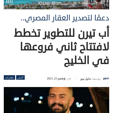
دعمًا لتصدير العقار المصري..
أب تيرن للتطوير تخطط
لافتتاح ثاني فروعها
في الخليج
أخبار
عقارات
في
نوفمبر 25, 2021
بواسطة
تداول نيوز