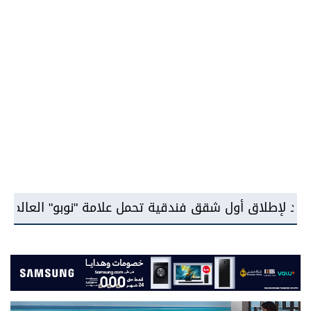
قية تحمل علامة "نوبو" العالمية في مصر ضمن «أوجام