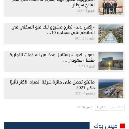
لعلاج سرطان…
فبراير 8, 2024
«إكس لاند» تطرح مشروع ليك فيو السكني في
المقطم على مساحة 10…
مارس 23, 2023
«مول العرب» يستقبل عددًا من العلامات التجارية
منها «سعودي…
أبريل 3, 2023
ماتيتو تحصل على جائزة شركة المياه الأكثر تأثيرًا
خلال 2021
ديسمبر 8, 2021
1 من 2٬326
السابق
التالي
فيس بوك