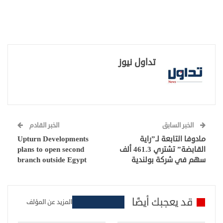
تداول نيوز
الخبر السابق
الخبر القادم
مادوفا التابعة لـ”راية
Upturn Developments
القابضة” تشتري 461.3 ألف
plans to open second
سهم في شركة بولندية
branch outside Egypt
قد يعجبك أيضًا
المزيد عن المؤلف