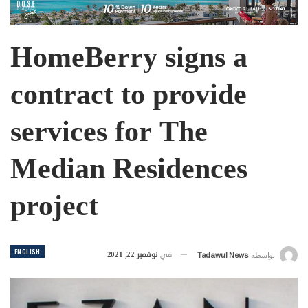
HomeBerry signs a
contract to provide
services for The
Median Residences
project
ENGLISH
في
نوفمبر 22, 2021
بواسطة
Tadawul News