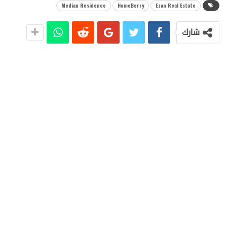
Median Residence
HomeBerry
Ezan Real Estate
شارك