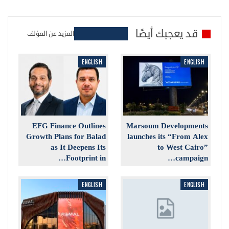
قد يعجبك أيضًا
المزيد عن المؤلف
ENGLISH
ENGLISH
EFG Finance Outlines
Marsoum Developments
Growth Plans for Balad
launches its “From Alex
as It Deepens Its
to West Cairo”
Footprint in…
campaign…
ENGLISH
ENGLISH