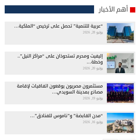
أهم الأخبار
“عربية للتنمية” تحصل على ترخيص “الملكية…
يوليو 28, 2026
إليفيت ومحرم تستحوذان على “مراكز النيل”..
وخطة…
يوليو 20, 2026
مستثمرون مصريون يوقعون اتفاقيات لإقامة
مصانع بمدينة السويدي…
يوليو 19, 2026
“مدن القابضة” و”ناموس للفنادق”…
يوليو 16, 2026