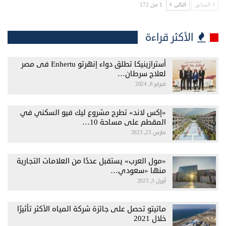
1 من 172
السابق
التالي
الأكثر قراءة
أسترازينيكا تطلق دواء إنهرتو Enhertu فى مصر
لعلاج سرطان…
فبراير 8, 2024
«إكس لاند» تطرح مشروع ليك فيو السكني في
المقطم على مساحة 10…
مارس 23, 2023
«مول العرب» يستقبل عددًا من العلامات التجارية
منها «سعودي…
أبريل 3, 2023
ماتيتو تحصل على جائزة شركة المياه الأكثر تأثيرًا
خلال 2021