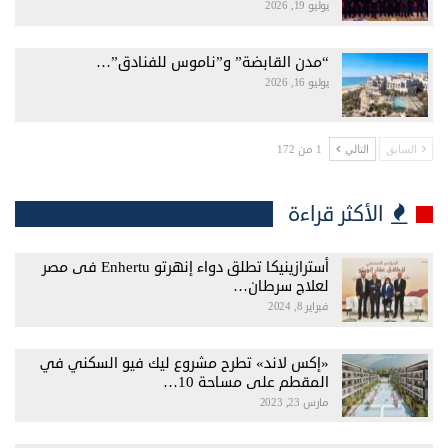
يوليو 19, 2026
“مدن القابضة” و”ناموس للفنادق”…
يوليو 16, 2026
1 من 172
السابق
التالي
الأكثر قراءة
أسترازينيكا تطلق دواء إنهرتو Enhertu فى مصر
لعلاج سرطان…
فبراير 8, 2024
«إكس لاند» تطرح مشروع ليك فيو السكني في
المقطم على مساحة 10…
مارس 23, 2023