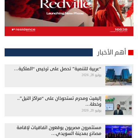
أهم الأخبار
“عربية للتنمية” تحصل على ترخيص “الملكية…
يوليو 28, 2026
إليفيت ومحرم تستحوذان على “مراكز النيل”..
وخطة…
يوليو 20, 2026
مستثمرون مصريون يوقعون اتفاقيات لإقامة
مصانع بمدينة السويدي…