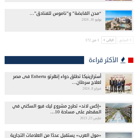
“مدن القابضة” و”ناموس للفنادق”…
يوليو 16, 2026
1 من 172
السابق
التالي
الأكثر قراءة
أسترازينيكا تطلق دواء إنهرتو Enhertu فى مصر
لعلاج سرطان…
فبراير 8, 2024
«إكس لاند» تطرح مشروع ليك فيو السكني في
المقطم على مساحة 10…
مارس 23, 2023
«مول العرب» يستقبل عددًا من العلامات التجارية