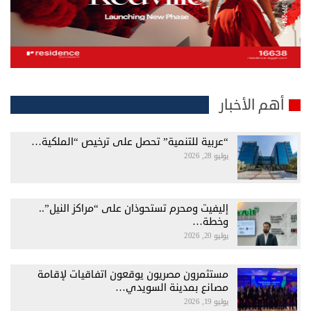
أهم الأخبار
“عربية للتنمية” تحصل على ترخيص “الملكية…
يوليو 28, 2026
إليفيت ومحرم تستحوذان على “مراكز النيل”..
وخطة…
يوليو 20, 2026
مستثمرون مصريون يوقعون اتفاقيات لإقامة
مصانع بمدينة السويدي…
يوليو 19, 2026