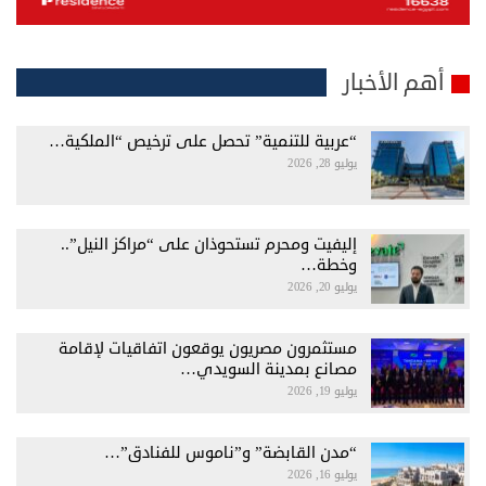
أهم الأخبار
“عربية للتنمية” تحصل على ترخيص “الملكية…
يوليو 28, 2026
إليفيت ومحرم تستحوذان على “مراكز النيل”..
وخطة…
يوليو 20, 2026
مستثمرون مصريون يوقعون اتفاقيات لإقامة
مصانع بمدينة السويدي…
يوليو 19, 2026
“مدن القابضة” و”ناموس للفنادق”…
يوليو 16, 2026