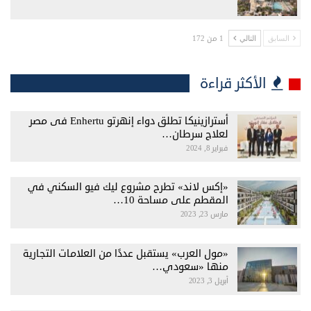
1 من 172
السابق
التالي
الأكثر قراءة
أسترازينيكا تطلق دواء إنهرتو Enhertu فى مصر
لعلاج سرطان…
فبراير 8, 2024
«إكس لاند» تطرح مشروع ليك فيو السكني في
المقطم على مساحة 10…
مارس 23, 2023
«مول العرب» يستقبل عددًا من العلامات التجارية
منها «سعودي…
أبريل 3, 2023