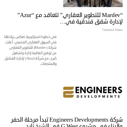
“Mardev للتطوير العقاري” تتعاقد مع “Azur”
لإدارة شقق فندقية في…
Tadawul News
في خطوة استراتيجية تعكس ريادتها
في السوق العقاري المصري، أعلنت
شركة (Mardev) للتطوير العقاري
عن توقيع اتفاقية إدارة وتشغيل
كبرى مع شركة (Azur) لإدارة الفنادق
والمنتجعات.
شركة Engineers Developments تبدأ مرحلة الحفر
والبناء في مشروع G West في الشيخ زايد