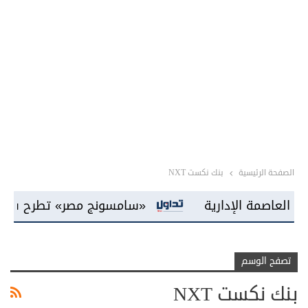
الصفحة الرئيسية
بنك نكست NXT
«سامسونج مصر» تطرح شاشات «Mini LED» للمرة الأولى بالسوق المحلية
تصفح الوسم
بنك نكست NXT