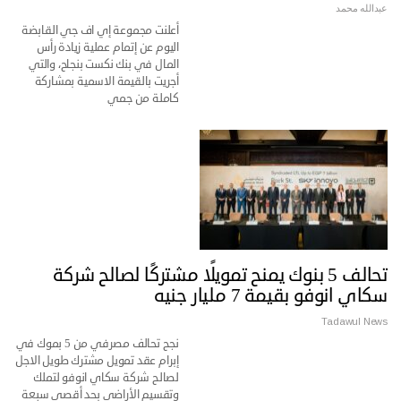
عبدالله محمد
أعلنت مجموعة إي اف جي القابضة
اليوم عن إتمام عملية زيادة رأس
المال في بنك نكست بنجاح، والتي
أجريت بالقيمة الاسمية بمشاركة
كاملة من جمي
تحالف 5 بنوك يمنح تمويلًا مشتركًا لصالح شركة
سكاي انوفو بقيمة 7 مليار جنيه
Tadawul News
نجح تحالف مصرفي من 5 بموك في
إبرام عقد تمويل مشترك طويل الاجل
لصالح شركة سكاي انوفو لتملك
وتقسيم الأراضي بحد أقصي سبعة