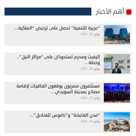
أهم الأخبار
“عربية للتنمية” تحصل على ترخيص “الملكية…
يوليو 28, 2026
إليفيت ومحرم تستحوذان على “مراكز النيل”..
وخطة…
يوليو 20, 2026
مستثمرون مصريون يوقعون اتفاقيات لإقامة
مصانع بمدينة السويدي…
يوليو 19, 2026
“مدن القابضة” و”ناموس للفنادق”…
يوليو 16, 2026