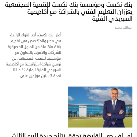
بنك نكست ومؤسسة بنك نكست للتنمية المجتمعية
يعززان التعليم الفني بالشراكة مع أكاديمية
السويدي الفنية
عبدالله محمد
أعلن بنك نكست، أحد البنوك الرائدة
في مصر والمتخصص في تقديم
باقة متكاملة من الحلول المصرفية
للشركات والأفراد، بالتعاون مع
مؤسسته للتنمية المجتمعية، عن
توقيع شراكة استراتيجية مع أكاديمية
السويدي الفنية لرعاية 52 طالبًا
لمدة 3 سنين موزعين على…
إي اف چي القابضة تحقق نتائج جيدة للربع الثالث