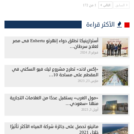
1 من 172
السابق
التالي
الأكثر قراءة
أسترازينيكا تطلق دواء إنهرتو Enhertu فى مصر
لعلاج سرطان…
فبراير 8, 2024
«إكس لاند» تطرح مشروع ليك فيو السكني في
المقطم على مساحة 10…
مارس 23, 2023
«مول العرب» يستقبل عددًا من العلامات التجارية
منها «سعودي…
أبريل 3, 2023
ماتيتو تحصل على جائزة شركة المياه الأكثر تأثيرًا
خلال 2021