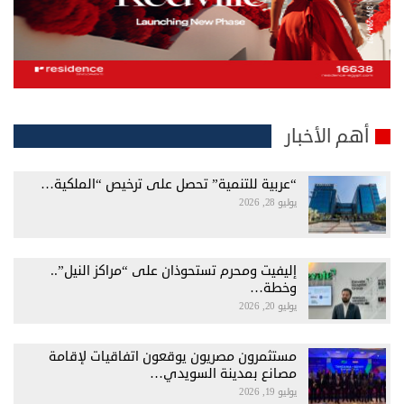
أهم الأخبار
“عربية للتنمية” تحصل على ترخيص “الملكية…
يوليو 28, 2026
إليفيت ومحرم تستحوذان على “مراكز النيل”..
وخطة…
يوليو 20, 2026
مستثمرون مصريون يوقعون اتفاقيات لإقامة
مصانع بمدينة السويدي…
يوليو 19, 2026