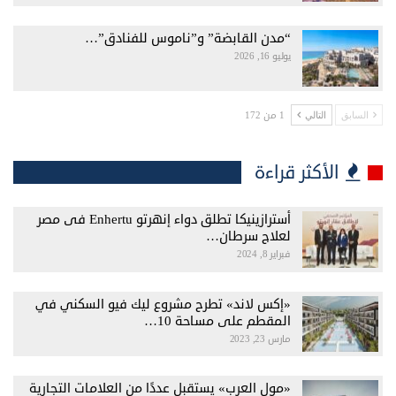
“مدن القابضة” و”ناموس للفنادق”…
يوليو 16, 2026
1 من 172
السابق
التالي
الأكثر قراءة
أسترازينيكا تطلق دواء إنهرتو Enhertu فى مصر
لعلاج سرطان…
فبراير 8, 2024
«إكس لاند» تطرح مشروع ليك فيو السكني في
المقطم على مساحة 10…
مارس 23, 2023
«مول العرب» يستقبل عددًا من العلامات التجارية