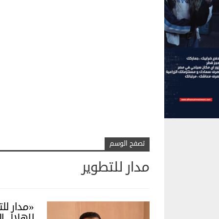
تصفح الوسم
مدار للتطوير
«مدار لل
للهلال ال