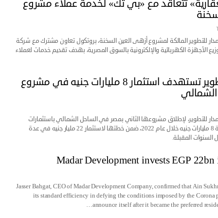
عقارية» تتعاقد مع «بي تك» لخدمة عملاء مشروع
سخنة
ر للتطوير المالكة لمشروع أزهى العين السخنة، بروتكول تعاون مشترك مع شركة
وزيع الأجهزة الكهربائية والإلكترونية بالسوق المصرية، بهدف تقديم خدمات لعملاء
مدار للتطوير تستهدف استثمار 8 مليارات جنيه في مشروع
الشمالي
ر للتطوير، لإطلاق مشروعها الثاني بمصر في الساحل الشمالي باستثمارات
متوقعة بقيمة 8 مليارات جنيه خلال عام 2022، ضمن خطتها لاستثمار 22 مليار جنيه في عدة
السنوات المقبلة.
Madar Development invests EGP 22bn 
Jasser Bahgat, CEO of Madar Development Company, confirmed that Ain Sukh
its standard efficiency in defying the conditions imposed by the Coron
announce itself after it became the preferred resid