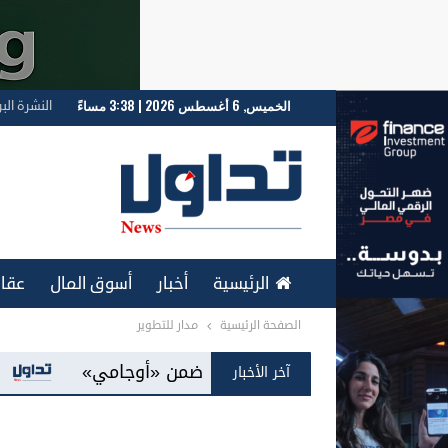
الخميس, 6 أغسطس 2026 | 3:38 مساءً
النشرة البر
الرئيسية
أخبار
أسوق المال
عقار
الصفحة الرئيسية
مدار للتطوير
ENGLISH
مية في مصر ضمن «أوجامي»
سامسونج إلكترونيكس
آخر الأخبار