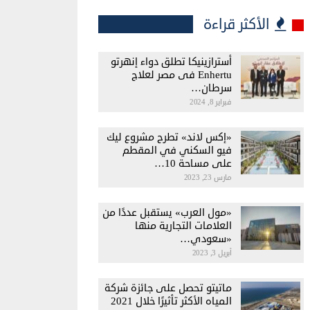
الأكثر قراءة
أسترازينيكا تطلق دواء إنهرتو
Enhertu فى مصر لعلاج
سرطان…
فبراير 8, 2024
«إكس لاند» تطرح مشروع ليك
فيو السكني في المقطم
على مساحة 10…
مارس 23, 2023
«مول العرب» يستقبل عددًا من
العلامات التجارية منها
«سعودي…
أبريل 3, 2023
ماتيتو تحصل على جائزة شركة
المياه الأكثر تأثيرًا خلال 2021