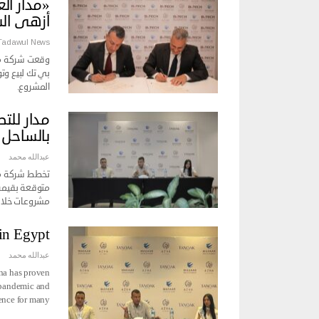
«مدار ال
أزهى ال
Tadawul News
وقعت شركة مدا
بي تك لبيع وت
المشروع.
بالساحل 
عبدالله محمد
تخطط شركة مدا
مشروعات خلال 
in Egypt
عبدالله محمد
na has proven
a pandemic and
ence for many…