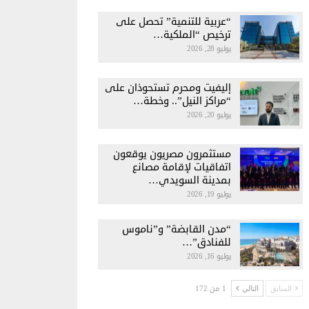
“عربية للتنمية” تحصل على
ترخيص “الملكية…
يوليو 28, 2026
إليفيت ومحرم تستحوذان على
“مراكز النيل”.. وخطة…
يوليو 20, 2026
مستثمرون مصريون يوقعون
اتفاقيات لإقامة مصانع
بمدينة السويدي…
يوليو 19, 2026
“مدن القابضة” و”ناموس
للفنادق”…
يوليو 16, 2026
1 من 172
السابق
التالي