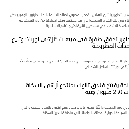
ر للتطوير بالتبرع للهلال الأحمر المصري لصالح الاشقاء الفلسطينيين لتوفير بعض
اء في تلك الفترة العصيبة التي تمر عليهم، وذلك انطلاقا من دور المسئولية
اعدة الأشقاء في فلسطين لتلبية احتياجاتهم الأساسية.
طوير تحقق طفرة في مبيعات “أزهى نورث” وتبيع
حدات المطروحة
ار للتطوير طفرة غير مسبوقة في حجم المبيعات في فترة قصيرة بأحدث
زهى نورث" بالساحل الشمالي.
ياحة يفتتح فندق تانوك بمنتجع أزهى السخنة
ن جنيه
ناني وزير السياحة والآثار فندق تانوك داخل منتج أزهى بالعين السخنة والذي
سياحة الدولية بمختلف أنواعها الى منطقة العين السخنة.