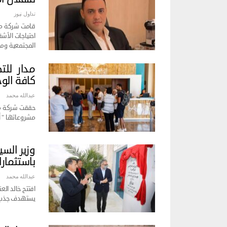
تداول نيوز
قامت شركة مدا
احتياجات الأشق
المجتمعية ومس
مدار للت
كافة الو
عبدالله محمد
حققت شركة مد
مشروعاتها " أ
وزير الس
باستثمارات 250 مليو
عبدالله محمد
افتتح خالد الع
يستهدف جذب ال