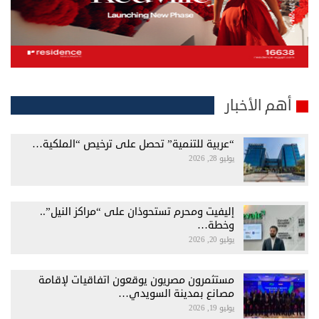
أهم الأخبار
“عربية للتنمية” تحصل على ترخيص “الملكية…
يوليو 28, 2026
إليفيت ومحرم تستحوذان على “مراكز النيل”..
وخطة…
يوليو 20, 2026
مستثمرون مصريون يوقعون اتفاقيات لإقامة
مصانع بمدينة السويدي…
يوليو 19, 2026