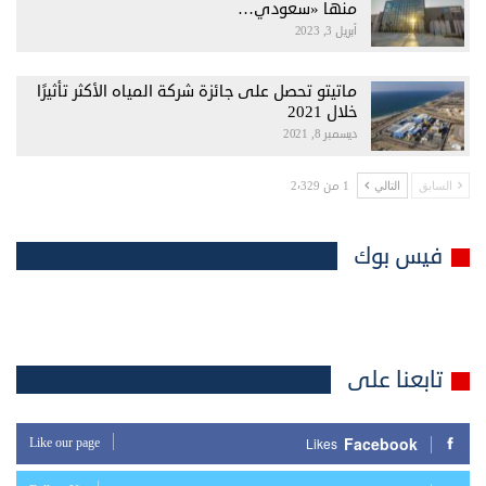
منها «سعودي…
أبريل 3, 2023
ماتيتو تحصل على جائزة شركة المياه الأكثر تأثيرًا
خلال 2021
ديسمبر 8, 2021
1 من 2٬329
السابق
التالي
فيس بوك
تابعنا على
Facebook
Like our page
Likes