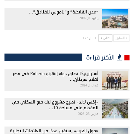
“مدن القابضة” و”ناموس للفنادق”…
يوليو 16, 2026
1 من 172
السابق
التالي
الأكثر قراءة
أسترازينيكا تطلق دواء إنهرتو Enhertu فى مصر
لعلاج سرطان…
فبراير 8, 2024
«إكس لاند» تطرح مشروع ليك فيو السكني في
المقطم على مساحة 10…
مارس 23, 2023
«مول العرب» يستقبل عددًا من العلامات التجارية