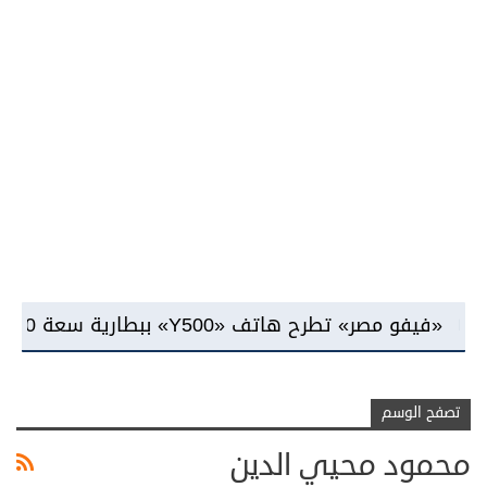
ح هاتف «Y500» ببطارية سعة 8100 مللي أمبير وشاشة «AMOLED»
تصفح الوسم
محمود محيي الدين