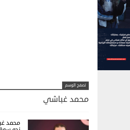
تصفح الوسم
محمد غباشي
محمد غب
نحو سوق 