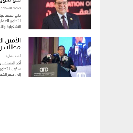
Tadawul News
طرح محمد غباش
للتطوير العقا
التشغيلية وال
مطالب رئ
أحمد بشارة
أكد المهندس م
سكوب للتطوير 
إلى دعم القط