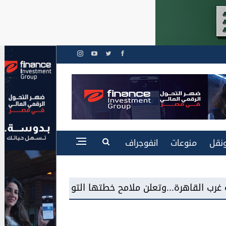
نقل
منوعات
انفوجراف
علن ملامح خطتها التوسعية
شاكر السيد عوض: مد