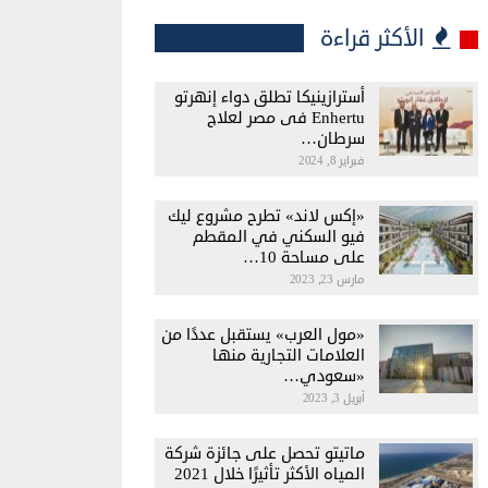
الأكثر قراءة
أسترازينيكا تطلق دواء إنهرتو
Enhertu فى مصر لعلاج
سرطان…
فبراير 8, 2024
«إكس لاند» تطرح مشروع ليك
فيو السكني في المقطم
على مساحة 10…
مارس 23, 2023
«مول العرب» يستقبل عددًا من
العلامات التجارية منها
«سعودي…
أبريل 3, 2023
ماتيتو تحصل على جائزة شركة
المياه الأكثر تأثيرًا خلال 2021