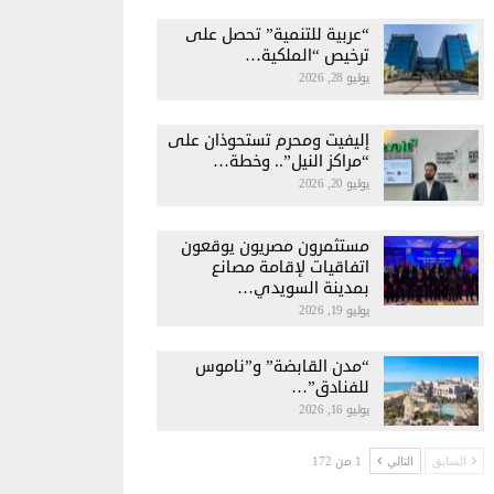
“عربية للتنمية” تحصل على
ترخيص “الملكية…
يوليو 28, 2026
إليفيت ومحرم تستحوذان على
“مراكز النيل”.. وخطة…
يوليو 20, 2026
مستثمرون مصريون يوقعون
اتفاقيات لإقامة مصانع
بمدينة السويدي…
يوليو 19, 2026
“مدن القابضة” و”ناموس
للفنادق”…
يوليو 16, 2026
1 من 172
السابق
التالي