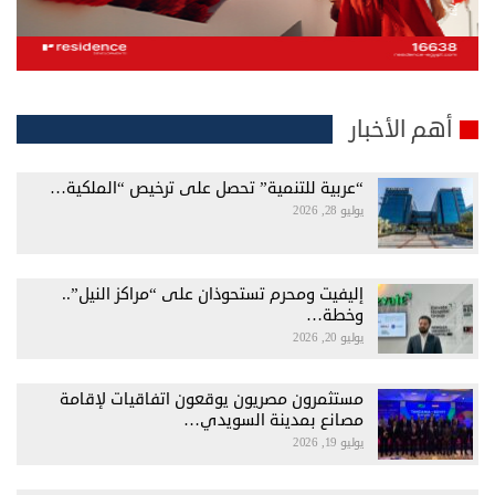
أهم الأخبار
“عربية للتنمية” تحصل على ترخيص “الملكية…
يوليو 28, 2026
إليفيت ومحرم تستحوذان على “مراكز النيل”..
وخطة…
يوليو 20, 2026
مستثمرون مصريون يوقعون اتفاقيات لإقامة
مصانع بمدينة السويدي…
يوليو 19, 2026