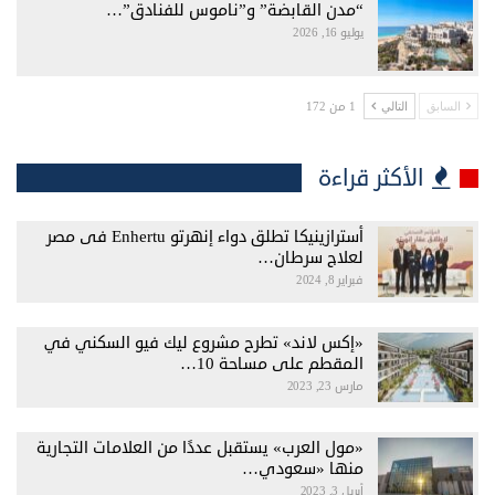
“مدن القابضة” و”ناموس للفنادق”…
يوليو 16, 2026
1 من 172
السابق
التالي
الأكثر قراءة
أسترازينيكا تطلق دواء إنهرتو Enhertu فى مصر
لعلاج سرطان…
فبراير 8, 2024
«إكس لاند» تطرح مشروع ليك فيو السكني في
المقطم على مساحة 10…
مارس 23, 2023
«مول العرب» يستقبل عددًا من العلامات التجارية
منها «سعودي…
أبريل 3, 2023