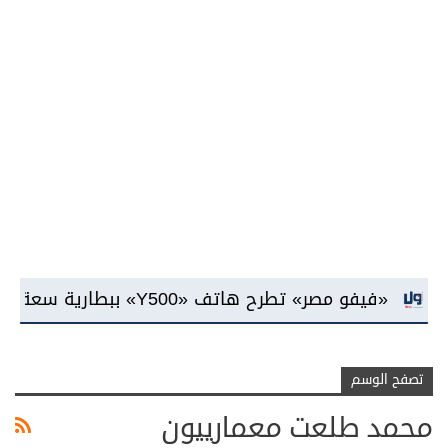
و مصر» تطرح هاتف «Y500» ببطارية سعة 8100 مللي أمبير وشاشة «AMOLED»
تصفح الوسم
محمد طلعت معمارييون