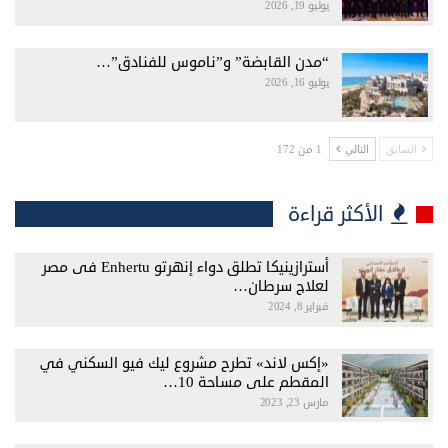
يوليو 19, 2026
“مدن القابضة” و”ناموس للفنادق”…
يوليو 16, 2026
1 من 172
السابق
التالي
الأكثر قراءة
أسترازينيكا تطلق دواء إنهرتو Enhertu فى مصر
لعلاج سرطان…
فبراير 8, 2024
«إكس لاند» تطرح مشروع ليك فيو السكني في
المقطم على مساحة 10…
مارس 23, 2023