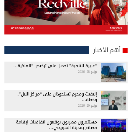
أهم الأخبار
“عربية للتنمية” تحصل على ترخيص “الملكية…
يوليو 28, 2026
إليفيت ومحرم تستحوذان على “مراكز النيل”..
وخطة…
يوليو 20, 2026
مستثمرون مصريون يوقعون اتفاقيات لإقامة
مصانع بمدينة السويدي…