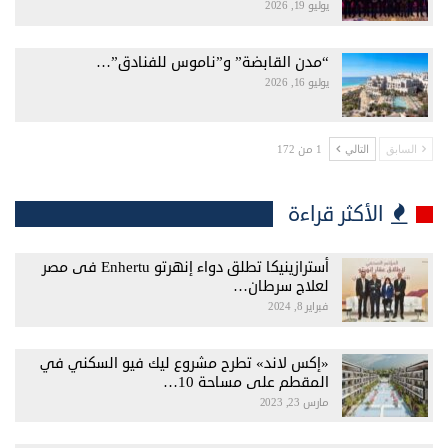
يوليو 19, 2026
“مدن القابضة” و”ناموس للفنادق”…
يوليو 16, 2026
1 من 172
السابق
التالي
الأكثر قراءة
أسترازينيكا تطلق دواء إنهرتو Enhertu فى مصر
لعلاج سرطان…
فبراير 8, 2024
«إكس لاند» تطرح مشروع ليك فيو السكني في
المقطم على مساحة 10…
مارس 23, 2023