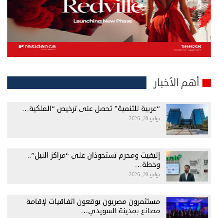
أهم الأخبار
“عربية للتنمية” تحصل على ترخيص “الملكية…
يوليو 28, 2026
إليفيت ومحرم تستحوذان على “مراكز النيل”..
وخطة…
يوليو 20, 2026
مستثمرون مصريون يوقعون اتفاقيات لإقامة
مصانع بمدينة السويدي…