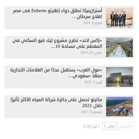
أسترازينيكا تطلق دواء إنهرتو Enhertu فى مصر
لعلاج سرطان…
فبراير 8, 2024
«إكس لاند» تطرح مشروع ليك فيو السكني في
المقطم على مساحة 10…
مارس 23, 2023
«مول العرب» يستقبل عددًا من العلامات التجارية
منها «سعودي…
أبريل 3, 2023
ماتيتو تحصل على جائزة شركة المياه الأكثر تأثيرًا
خلال 2021
ديسمبر 8, 2021
1 من 2٬326
السابق
التالي