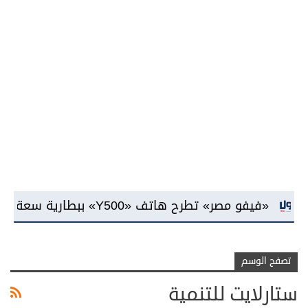
 مصر» تطرح هاتف «Y500» ببطارية سعة 8100 مللي أمبير وشاشة «AMOLED»
تصفح الوسم
ستارلايت للتنمية