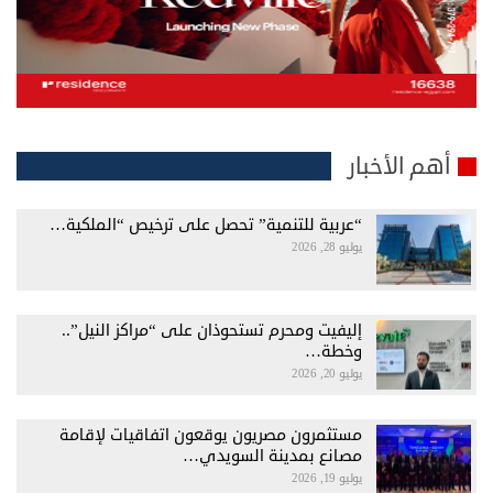
أهم الأخبار
“عربية للتنمية” تحصل على ترخيص “الملكية…
يوليو 28, 2026
إليفيت ومحرم تستحوذان على “مراكز النيل”..
وخطة…
يوليو 20, 2026
مستثمرون مصريون يوقعون اتفاقيات لإقامة
مصانع بمدينة السويدي…
يوليو 19, 2026