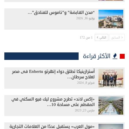
“مدن القابضة” و”ناموس للفنادق”…
يوليو 16, 2026
1 من 172
السابق
التالي
الأكثر قراءة
أسترازينيكا تطلق دواء إنهرتو Enhertu فى مصر
لعلاج سرطان…
فبراير 8, 2024
«إكس لاند» تطرح مشروع ليك فيو السكني في
المقطم على مساحة 10…
مارس 23, 2023
«مول العرب» يستقبل عددًا من العلامات التجارية