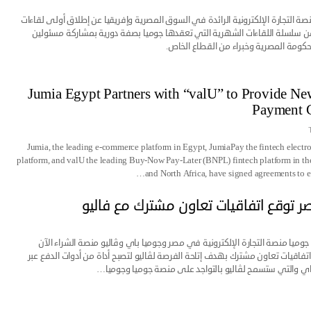
صة التجارة الإلكترونية الرائدة في السوق المصرية وإفريقيا عن إطلاق أولى لقاءات
Jumia Tal من سلسلة اللقاءات الشهرية التي تعقدها جوميا بصفة دورية بمشاركة مسئولين
حكومة المصرية وخبراء من القطاع الخاص.
Jumia Egypt Partners with “valU” to Provide Ne
Payment 
Jumia, the leading e-commerce platform in Egypt, JumiaPay the fintech elect
platform, and valU the leading Buy-Now Pay-Later (BNPL) fintech platform in th
and North Africa, have signed agreements to e
ر توقع اتفاقيات تعاون مشترك مع فاليو
ميا منصة التجارة الإلكترونية في مصر وجوميا باي وڤاليو منصة الشراء الآن
 اتفاقيات تعاون مشترك بهدف إتاحة الفرصة لڤاليو لتصبح أداة من أدوات الدفع عبر
ي والتي ستسمح لڤاليو بالتواجد على منصة جوميا وجوميا…