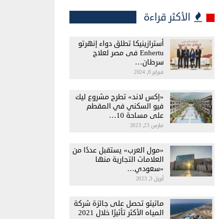
الأكثر قراءة
أسترازينيكا تطلق دواء إنهرتو
Enhertu فى مصر لعلاج
سرطان…
فبراير 8, 2024
«إكس لاند» تطرح مشروع ليك
فيو السكني في المقطم
على مساحة 10…
مارس 23, 2023
«مول العرب» يستقبل عددًا من
العلامات التجارية منها
«سعودي…
أبريل 3, 2023
ماتيتو تحصل على جائزة شركة
المياه الأكثر تأثيرًا خلال 2021