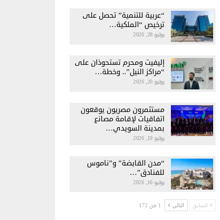
“عربية للتنمية” تحصل على
ترخيص “الملكية…
يوليو 28, 2026
إليفيت ومحرم تستحوذان على
“مراكز النيل”.. وخطة…
يوليو 20, 2026
مستثمرون مصريون يوقعون
اتفاقيات لإقامة مصانع
بمدينة السويدي…
يوليو 19, 2026
“مدن القابضة” و”ناموس
للفنادق”…
يوليو 16, 2026
1 من 172
السابق
التالي