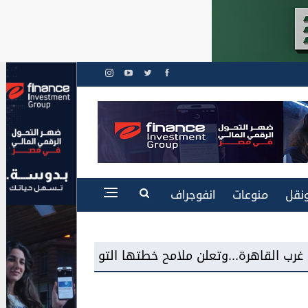
نقل
منوعات
انفوجراف
لن ملامح خطتها التوسعية
شاكر السيد عوض: مدي