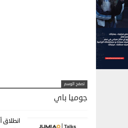
تصفح الوسم
جوميا باي
انطلاق أولى لقاءات lks