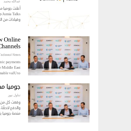
عبدالله محمد
أعلنت جوميا من
ks
وقيادات من ال
w Online
Channels
Tadawul News
ronic payments
e Middle East
nable valU to…
جوميا مص
تداول نيوز
وقعت كل من جو
والدفع لاحقًا،
منصة جوميا با