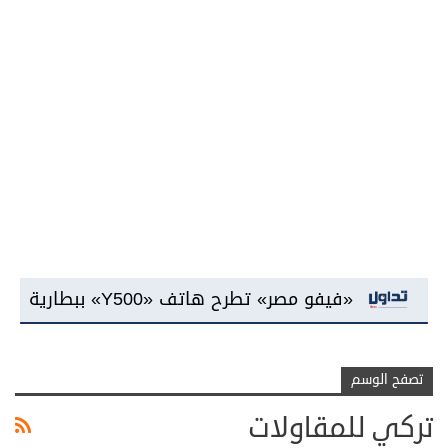
«فيفو مصر» تطرح هاتف «Y500» ببطارية سعة 8100 مللي أمبير وشاشة «AMOLED»
تصفح الوسم
تركي للمقاولات