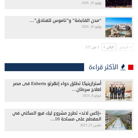
يوليو 19, 2026
“مدن القابضة” و”ناموس للفنادق”…
يوليو 16, 2026
1 من 172
السابق
التالي
الأكثر قراءة
أسترازينيكا تطلق دواء إنهرتو Enhertu فى مصر
لعلاج سرطان…
فبراير 8, 2024
«إكس لاند» تطرح مشروع ليك فيو السكني في
المقطم على مساحة 10…
مارس 23, 2023