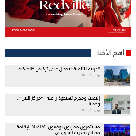
أهم الأخبار
“عربية للتنمية” تحصل على ترخيص “الملكية…
يوليو 28, 2026
إليفيت ومحرم تستحوذان على “مراكز النيل”..
وخطة…
يوليو 20, 2026
مستثمرون مصريون يوقعون اتفاقيات لإقامة
مصانع بمدينة السويدي…