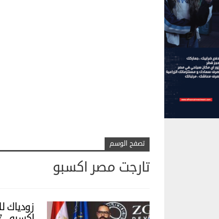
تصفح الوسم
تارجت مصر اكسبو
زودياك ل
إكسبو.. 17 ديسمبر الجاري