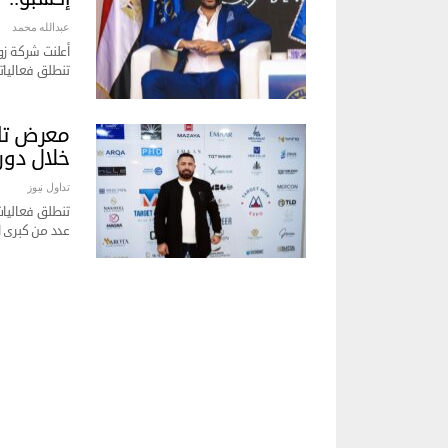
عبدالله محمد
أعلنت شركة زو
تنطلق فعالياته يوم 17 دي
معرض تار
خلال دورت
تداول نيوز
عدد من كبرى ا