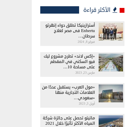
الأكثر قراءة
أسترازينيكا تطلق دواء إنهرتو
Enhertu فى مصر لعلاج
سرطان…
فبراير 8, 2024
«إكس لاند» تطرح مشروع ليك
فيو السكني في المقطم
على مساحة 10…
مارس 23, 2023
«مول العرب» يستقبل عددًا من
العلامات التجارية منها
«سعودي…
أبريل 3, 2023
ماتيتو تحصل على جائزة شركة
المياه الأكثر تأثيرًا خلال 2021