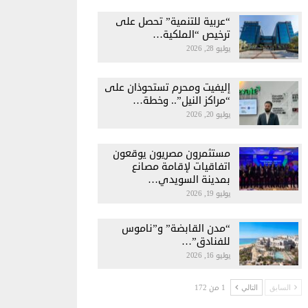
“عربية للتنمية” تحصل على
ترخيص “الملكية…
يوليو 28, 2026
إليفيت ومحرم تستحوذان على
“مراكز النيل”.. وخطة…
يوليو 20, 2026
مستثمرون مصريون يوقعون
اتفاقيات لإقامة مصانع
بمدينة السويدي…
يوليو 19, 2026
“مدن القابضة” و”ناموس
للفنادق”…
يوليو 16, 2026
1 من 172
السابق
التالي