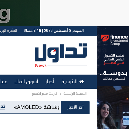
السبت, 8 أغسطس 2026 | 3:46 مساءً
النشرة البري
الرئيسية
أخبار
أسوق المال
عقار
الصفحة الرئيسية
تارجت مصر اكسبو
ENGLISH
شركة RAKICT تعلن عن شراكة استراتيجية مع MCS لإطلاق محفظة التدريب الرسمية لكاسبرسكي
آخر الأخبار