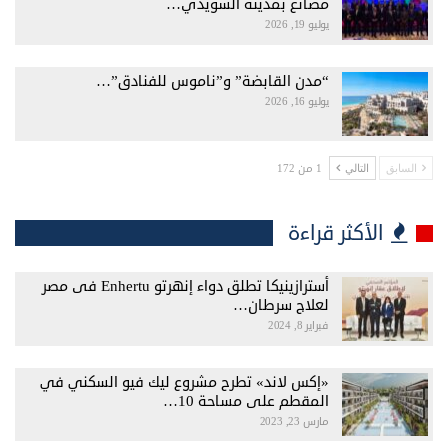
مصانع بمدينة السويدي…
يوليو 19, 2026
“مدن القابضة” و”ناموس للفنادق”…
يوليو 16, 2026
1 من 172
السابق
التالي
الأكثر قراءة
أسترازينيكا تطلق دواء إنهرتو Enhertu فى مصر
لعلاج سرطان…
فبراير 8, 2024
«إكس لاند» تطرح مشروع ليك فيو السكني في
المقطم على مساحة 10…
مارس 23, 2023