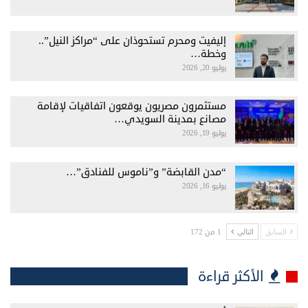
إليفيت ومحرم تستحوذان على “مراكز النيل”..
وخطة…
يوليو 20, 2026
مستثمرون مصريون يوقعون اتفاقيات لإقامة
مصانع بمدينة السويدي…
يوليو 19, 2026
“مدن القابضة” و”ناموس للفنادق”…
يوليو 16, 2026
1 من 172
السابق
التالي
الأكثر قراءة