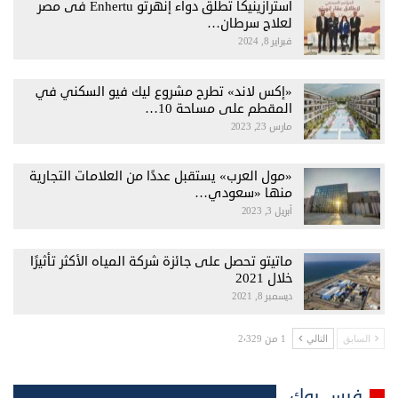
أسترازينيكا تطلق دواء إنهرتو Enhertu فى مصر
لعلاج سرطان…
فبراير 8, 2024
«إكس لاند» تطرح مشروع ليك فيو السكني في
المقطم على مساحة 10…
مارس 23, 2023
«مول العرب» يستقبل عددًا من العلامات التجارية
منها «سعودي…
أبريل 3, 2023
ماتيتو تحصل على جائزة شركة المياه الأكثر تأثيرًا
خلال 2021
ديسمبر 8, 2021
1 من 2٬329
السابق
التالي
فيس بوك