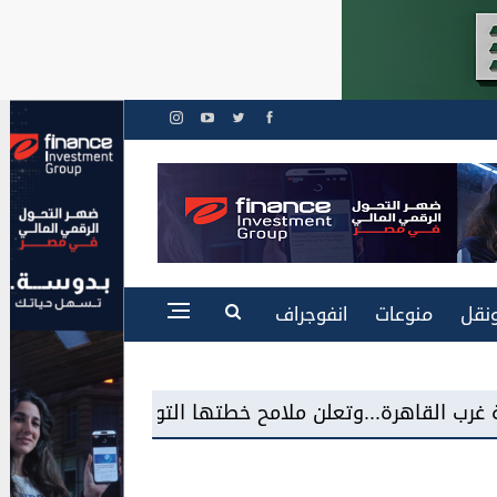
نقل
منوعات
انفوجراف
لن ملامح خطتها التوسعية
شاكر السيد عوض: مدي