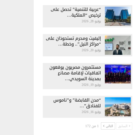
“عربية للتنمية” تحصل على
ترخيص “الملكية…
يوليو 28, 2026
إليفيت ومحرم تستحوذان على
“مراكز النيل”.. وخطة…
يوليو 20, 2026
مستثمرون مصريون يوقعون
اتفاقيات لإقامة مصانع
بمدينة السويدي…
يوليو 19, 2026
“مدن القابضة” و”ناموس
للفنادق”…
يوليو 16, 2026
1 من 172
السابق
التالي