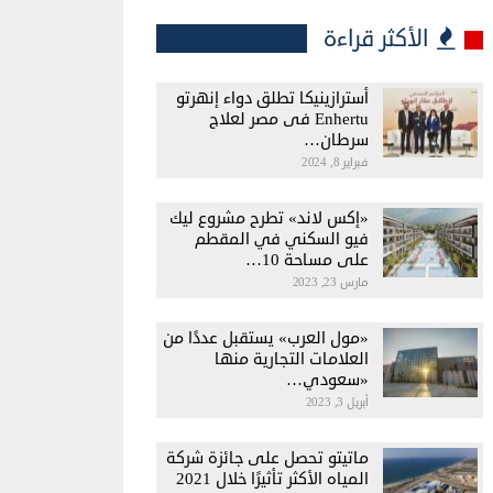
الأكثر قراءة
أسترازينيكا تطلق دواء إنهرتو
Enhertu فى مصر لعلاج
سرطان…
فبراير 8, 2024
«إكس لاند» تطرح مشروع ليك
فيو السكني في المقطم
على مساحة 10…
مارس 23, 2023
«مول العرب» يستقبل عددًا من
العلامات التجارية منها
«سعودي…
أبريل 3, 2023
ماتيتو تحصل على جائزة شركة
المياه الأكثر تأثيرًا خلال 2021